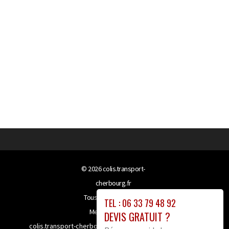
© 2026
colis.transport-
cherbourg.fr
Tous droits réservés
TEL : 06 33 79 48 92
Mentions légales
DEVIS GRATUIT ?
colis.transport-cherbourg.fr bénéficie de la technologie