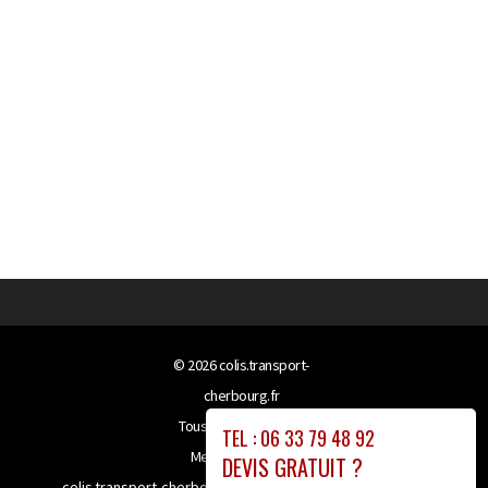
© 2026
colis.transport-
cherbourg.fr
Tous droits réservés
TEL : 06 33 79 48 92
Mentions légales
DEVIS GRATUIT ?
colis.transport-cherbourg.fr bénéficie de la technologie