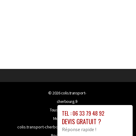
© 2026
colis.transport-
cherbourg.fr
Tous droits réservés
TEL : 06 33 79 48 92
Mentions légales
DEVIS GRATUIT ?
colis.transport-cherbourg.fr bénéficie de la technologie
Réponse rapide !
Booster-site proxy