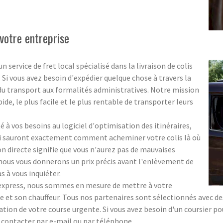
votre entreprise
ervice de fret local spécialisé dans la livraison de colis
. Si vous avez besoin d'expédier quelque chose à travers la
 du transport aux formalités administratives. Notre mission
pide, le plus facile et le plus rentable de transporter leurs
 à vos besoins au logiciel d'optimisation des itinéraires,
ui sauront exactement comment acheminer votre colis là où
ion directe signifie que vous n'aurez pas de mauvaises
 ; nous vous donnerons un prix précis avant l'enlèvement de
s à vous inquiéter.
s express, nous sommes en mesure de mettre à votre
 et son chauffeur. Tous nos partenaires sont sélectionnés avec des 
sation de votre course urgente. Si vous avez besoin d'un coursier p
s contacter par e-mail ou par téléphone.