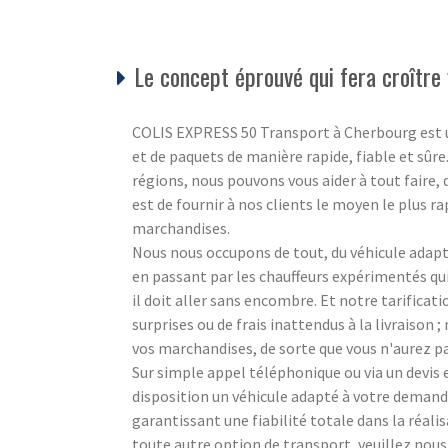
Le concept éprouvé qui fera croître 
COLIS EXPRESS 50 Transport à Cherbourg est un s
et de paquets de manière rapide, fiable et sûre
régions, nous pouvons vous aider à tout faire,
est de fournir à nos clients le moyen le plus ra
marchandises.
Nous nous occupons de tout, du véhicule adapté
en passant par les chauffeurs expérimentés q
il doit aller sans encombre. Et notre tarificat
surprises ou de frais inattendus à la livraison
vos marchandises, de sorte que vous n'aurez pa
Sur simple appel téléphonique ou via un devi
disposition un véhicule adapté à votre demande
garantissant une fiabilité totale dans la réali
toute autre option de transport, veuillez nou