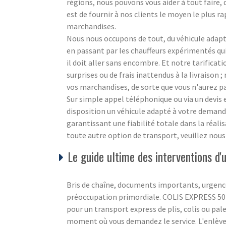
régions, nous pouvons vous aider à tout faire,
est de fournir à nos clients le moyen le plus ra
marchandises.
Nous nous occupons de tout, du véhicule adapté
en passant par les chauffeurs expérimentés q
il doit aller sans encombre. Et notre tarificat
surprises ou de frais inattendus à la livraison
vos marchandises, de sorte que vous n'aurez pa
Sur simple appel téléphonique ou via un devi
disposition un véhicule adapté à votre demande
garantissant une fiabilité totale dans la réali
toute autre option de transport, veuillez nou
Le guide ultime des interventions d
Bris de chaîne, documents importants, urgence
préoccupation primordiale. COLIS EXPRESS 50 c
pour un transport express de plis, colis ou pale
moment où vous demandez le service. L'enlèvem