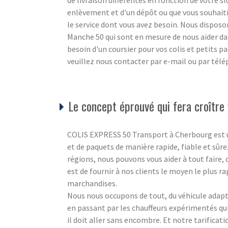
de livraison différentes en fonction de votre s
enlèvement et d'un dépôt ou que vous souhaiti
le service dont vous avez besoin. Nous disposon
Manche 50 qui sont en mesure de nous aider da
besoin d'un coursier pour vos colis et petits 
veuillez nous contacter par e-mail ou par tél
Le concept éprouvé qui fera croître 
COLIS EXPRESS 50 Transport à Cherbourg est un s
et de paquets de manière rapide, fiable et sûre
régions, nous pouvons vous aider à tout faire,
est de fournir à nos clients le moyen le plus ra
marchandises.
Nous nous occupons de tout, du véhicule adapté
en passant par les chauffeurs expérimentés q
il doit aller sans encombre. Et notre tarificat