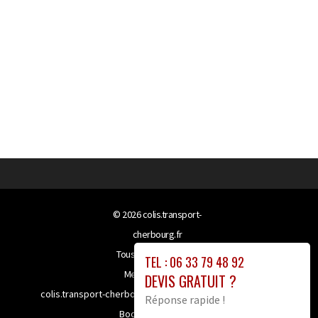
© 2026
colis.transport-
cherbourg.fr
Tous droits réservés
TEL : 06 33 79 48 92
Mentions légales
DEVIS GRATUIT ?
colis.transport-cherbourg.fr bénéficie de la technologie
Réponse rapide !
Booster-site proxy