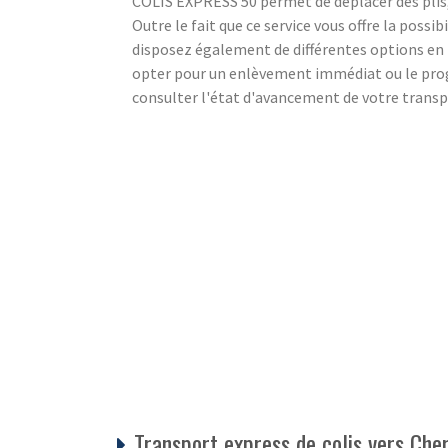
COLIS EXPRESS 50 permet de déplacer des plis, d
Outre le fait que ce service vous offre la possi
disposez également de différentes options e
opter pour un enlèvement immédiat ou le pro
consulter l'état d'avancement de votre transp
Transport express de colis vers Che