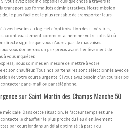
. Si vous avez besoin d'expédier quelque chose à travers la
 du transport aux formalités administratives. Notre mission
pide, le plus facile et le plus rentable de transporter leurs
 à vos besoins au logiciel d'optimisation des itinéraires,
ui sauront exactement comment acheminer votre colis là où
ion directe signifie que vous n'aurez pas de mauvaises
 ; nous vous donnerons un prix précis avant l'enlèvement de
s à vous inquiéter.
s express, nous sommes en mesure de mettre à votre
 et son chauffeur. Tous nos partenaires sont sélectionnés avec des 
sation de votre course urgente. Si vous avez besoin d'un coursier p
s contacter par e-mail ou par téléphone.
d'urgence sur Saint-Martin-des-Champs Manche 50
 médicale. Dans cette situation, le facteur temps est une
ontacte le chauffeur le plus proche du lieu d'enlèvement
ttes par coursier dans un délai optimisé ; à partir du