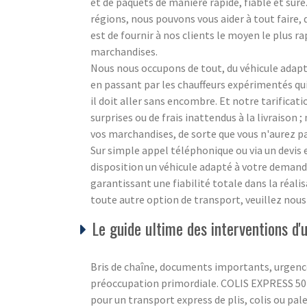
et de paquets de manière rapide, fiable et sûre
régions, nous pouvons vous aider à tout faire,
est de fournir à nos clients le moyen le plus ra
marchandises.
Nous nous occupons de tout, du véhicule adapté
en passant par les chauffeurs expérimentés q
il doit aller sans encombre. Et notre tarificat
surprises ou de frais inattendus à la livraison
vos marchandises, de sorte que vous n'aurez pa
Sur simple appel téléphonique ou via un devi
disposition un véhicule adapté à votre demande
garantissant une fiabilité totale dans la réali
toute autre option de transport, veuillez nou
Le guide ultime des interventions 
Bris de chaîne, documents importants, urgence
préoccupation primordiale. COLIS EXPRESS 50 c
pour un transport express de plis, colis ou pale