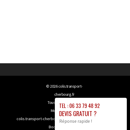
© 2026
colis.transport-
cherbourg.fr
Tous droits réservés
TEL : 06 33 79 48 92
Mentions légales
DEVIS GRATUIT ?
colis.transport-cherbourg.fr bénéficie de la technologie
Réponse rapide !
Booster-site proxy