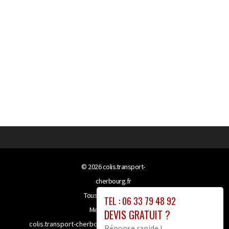
© 2026
colis.transport-
cherbourg.fr
Tous droits réservés
TEL : 06 33 79 48 92
Mentions légales
DEVIS GRATUIT ?
colis.transport-cherbourg.fr bénéficie de la technologie
Réponse rapide !