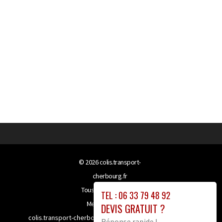
© 2026
colis.transport-
cherbourg.fr
Tous droits réservés
TEL : 06 33 79 48 92
Mentions légales
DEVIS GRATUIT ?
colis.transport-cherbourg.fr bénéficie de la technologie
Réponse rapide !