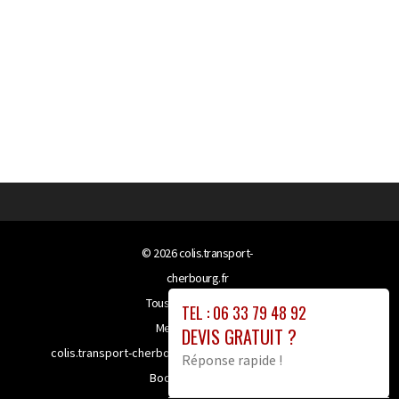
© 2026
colis.transport-
cherbourg.fr
Tous droits réservés
TEL : 06 33 79 48 92
Mentions légales
DEVIS GRATUIT ?
colis.transport-cherbourg.fr bénéficie de la technologie
Réponse rapide !
Booster-site proxy