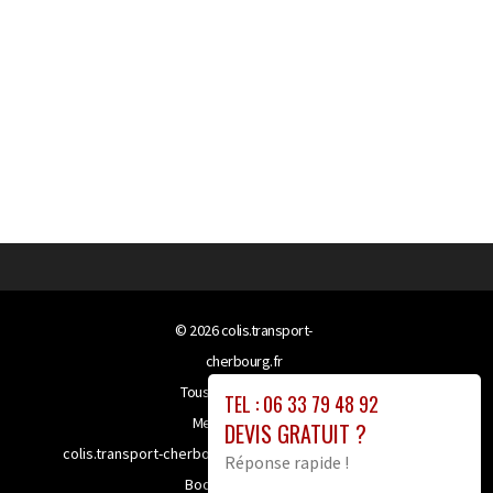
© 2026
colis.transport-
cherbourg.fr
Tous droits réservés
TEL : 06 33 79 48 92
Mentions légales
DEVIS GRATUIT ?
colis.transport-cherbourg.fr bénéficie de la technologie
Réponse rapide !
Booster-site proxy