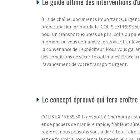
Le guide ultime des interventions d
Bris de chaîne, documents importants, urgence
préoccupation primordiale. COLIS EXPRESS 50 c
pour un transport express de plis, colis ou pale
moment où vous demandez le service. L'enlèvem
la convenance de l'expéditeur. Nous vous gara
des conditions de sécurité optimales. Grâce à 
l'avancement de votre transport urgent.
Le concept éprouvé qui fera croître 
COLIS EXPRESS 50 Transport à Cherbourg est un s
et de paquets de manière rapide, fiable et sûre
régions, nous pouvons vous aider à tout faire,
est de fournir à nos clients le moyen le plus ra