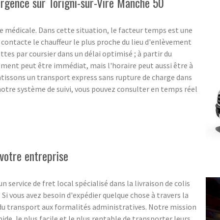
'urgence sur Torigni-sur-Vire Manche 50
 médicale. Dans cette situation, le facteur temps est une
ontacte le chauffeur le plus proche du lieu d'enlèvement
ttes par coursier dans un délai optimisé ; à partir du
ent peut être immédiat, mais l'horaire peut aussi être à
ntissons un transport express sans rupture de charge dans
notre système de suivi, vous pouvez consulter en temps réel
votre entreprise
ervice de fret local spécialisé dans la livraison de colis
. Si vous avez besoin d'expédier quelque chose à travers la
 du transport aux formalités administratives. Notre mission
pide, le plus facile et le plus rentable de transporter leurs