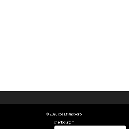
© 2026
colis.transport-
cherbourg.fr