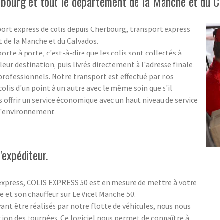
rbourg et tout le département de la Manche et du C
port express de colis depuis Cherbourg, transport express
t de la Manche et du Calvados.
rte à porte, c'est-à-dire que les colis sont collectés à
eur destination, puis livrés directement à l'adresse finale.
s professionnels. Notre transport est effectué par nos
olis d'un point à un autre avec le même soin que s'il
us offrir un service économique avec un haut niveau de service
 l'environnement.
'expéditeur.
 express, COLIS EXPRESS 50 est en mesure de mettre à votre
 et son chauffeur sur Le Vicel Manche 50.
nt être réalisés par notre flotte de véhicules, nous nous
tion des tournées. Ce logiciel nous permet de connaître à