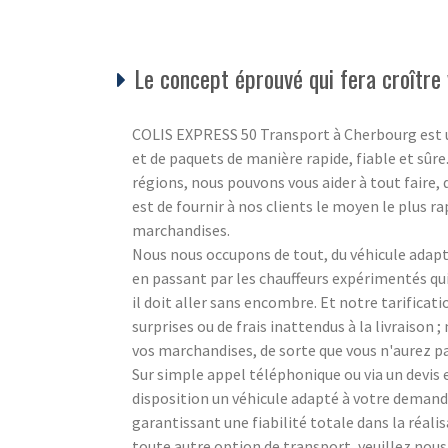
Le concept éprouvé qui fera croître 
COLIS EXPRESS 50 Transport à Cherbourg est un s
et de paquets de manière rapide, fiable et sûre
régions, nous pouvons vous aider à tout faire,
est de fournir à nos clients le moyen le plus ra
marchandises.
Nous nous occupons de tout, du véhicule adapté
en passant par les chauffeurs expérimentés q
il doit aller sans encombre. Et notre tarificat
surprises ou de frais inattendus à la livraison
vos marchandises, de sorte que vous n'aurez pa
Sur simple appel téléphonique ou via un devi
disposition un véhicule adapté à votre demande
garantissant une fiabilité totale dans la réali
toute autre option de transport, veuillez nou