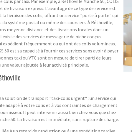
 de colis par taxi. Par exemple, à Réthoville Manche 50, COLIS
de livraison express. L'avantage de ce type de service est
à la livraison des colis, offrant un service "porte à porte" qui
iais du système postal ou même des coursiers. À Réthoville,
ons moyenne distance et des livraisons locales dans un
il existe des services de messagerie de niche conçus
ui expédient fréquemment ou qui ont des colis volumineux,
50 est sa capacité à fournir ces services sans avoir à payer
sonnes taxi ou VTC sont en mesure de tirer parti de leurs
une valeur ajoutée à leur activité principale.
thoville
a solution de transport "taxi-colis urgent" : un service qui
ule adapté à votre colis et à vos contraintes de chargement
 fournisseur. Il peut intervenir aussi bien chez vous que chez
nche 50. La livraison est immédiate, sans rupture de charge.
liée à un retard de production ou à une expédition tardive.