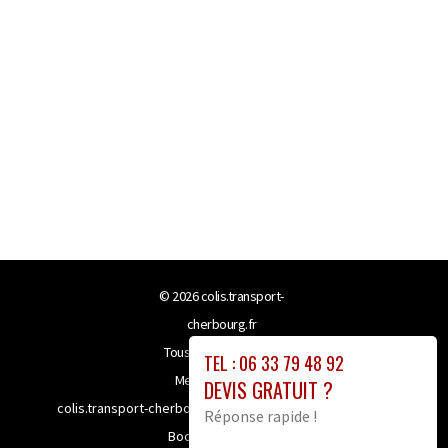
© 2026
colis.transport-
cherbourg.fr
Tous droits réservés
TEL : 06 33 79 48 92
Mentions légales
DEVIS GRATUIT ?
colis.transport-cherbourg.fr bénéficie de la technologie
Réponse rapide !
Booster-site proxy