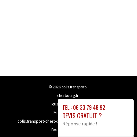
© 2026
colis.transport-
cherbourg.fr
Tous droits réservés
TEL : 06 33 79 48 92
Mentions légales
DEVIS GRATUIT ?
colis.transport-cherbourg.fr bénéficie de la technologie
Réponse rapide !
Booster-site proxy