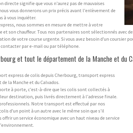
ion directe signifie que vous n'aurez pas de mauvaises
 ; nous vous donnerons un prix précis avant l'enlèvement de
s à vous inquiéter.
s express, nous sommes en mesure de mettre à votre
 et son chauffeur. Tous nos partenaires sont sélectionnés avec des 
sation de votre course urgente. Si vous avez besoin d'un coursier p
s contacter par e-mail ou par téléphone.
rbourg et tout le département de la Manche et du C
port express de colis depuis Cherbourg, transport express
t de la Manche et du Calvados.
rte à porte, c'est-à-dire que les colis sont collectés à
eur destination, puis livrés directement à l'adresse finale.
s professionnels. Notre transport est effectué par nos
olis d'un point à un autre avec le même soin que s'il
us offrir un service économique avec un haut niveau de service
 l'environnement.