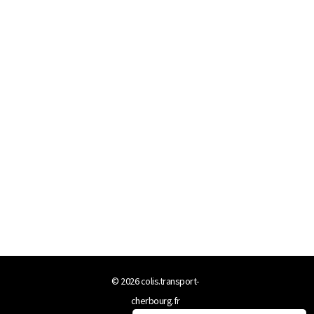
© 2026
colis.transport-
cherbourg.fr